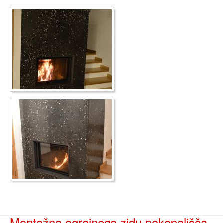
Montažna ograjnega zidu pokopališča