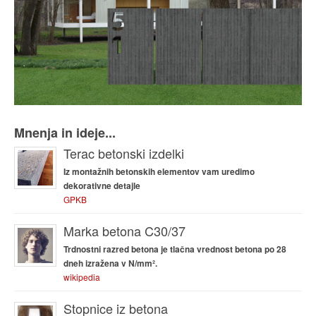
Mnenja in ideje...
Terac betonski izdelki
Iz montažnih betonskih elementov vam uredimo
dekorativne detajle
GPKB
Marka betona C30/37
Trdnostni razred betona je tlačna vrednost betona po 28
dneh izražena v N/mm².
wikipedia
Stopnice iz betona