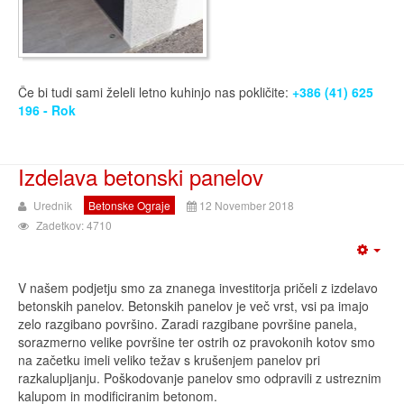
Če bi tudi sami želeli letno kuhinjo nas pokličite:
+386 (41) 625
196 - Rok
Izdelava betonski panelov
Urednik
Betonske Ograje
12 November 2018
Zadetkov: 4710
V našem podjetju smo za znanega investitorja pričeli z izdelavo
betonskih panelov. Betonskih panelov je več vrst, vsi pa imajo
zelo razgibano površino. Zaradi razgibane površine panela,
sorazmerno velike površine ter ostrih oz pravokonih kotov smo
na začetku imeli veliko težav s krušenjem panelov pri
razkalupljanju. Poškodovanje panelov smo odpravili z ustreznim
kalupom in modificiranim betonom.