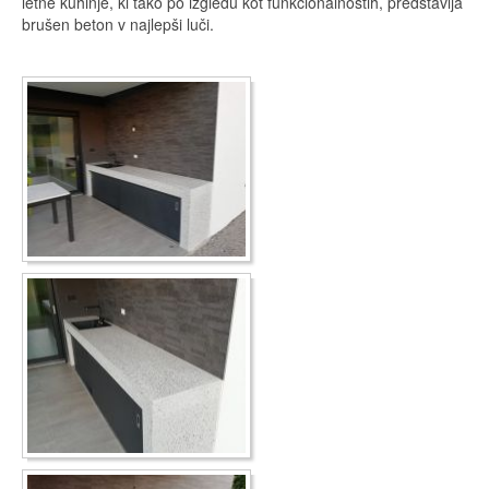
letne kuhinje, ki tako po izgledu kot funkcionalnostih, predstavlja
brušen beton v najlepši luči.