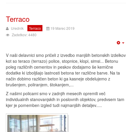
Terraco
Urednik
Terraco
19 Marec 2019
Zadetkov: 4480
V naši delavnici smo pričeli z izvedbo manjših betonskih izdelkov
kot so teraco (terrazo) police, stopnice, klopi, simsi... Betonu
poleg različnih cementov in peskov dodajamo še kemične
dodatke ki izboljšajo lastnosti betona ter različne barve. Na ta
način dobimo različen beton ki ga kasneje obdelujemo z
brušenjem, poliranjem, štokanjem,...
Z našimi policami smo v zadnjih mesecih opremili več
individualnih stanovanjskih in poslovnih objektov, predvsem tam
kjer je pomemben izgled tudi najmanjših detaljev.....