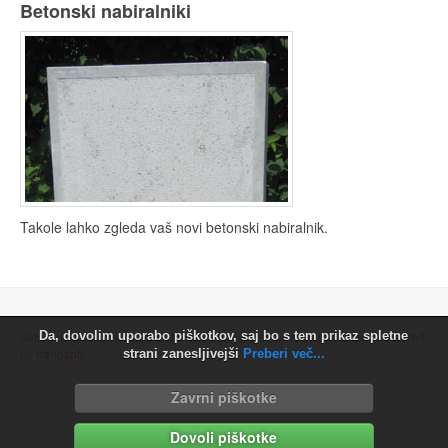
Betonski nabiralniki
Takole lahko zgleda vaš novi betonski nabiralnik.
Avtorske pravice © 2026 Betonska ograja. Vse pravice pridržane. Powered
Da, dovolim uporabo piškotkov, saj bo s tem prikaz spletne
by
nanosoft
.
strani zanesljivejši
Preberi več...
Zavrni piškotke
Dovoli piškotke