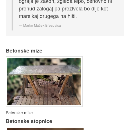
ograja je zakon, zgleda lepo, cenovno ni
prehud zalogaj pa preživela bo dlje kot
marsikaj drugega na hiši.
Marko Maček
Brezovica
Betonske mize
Betonske mize
Betonske stopnice