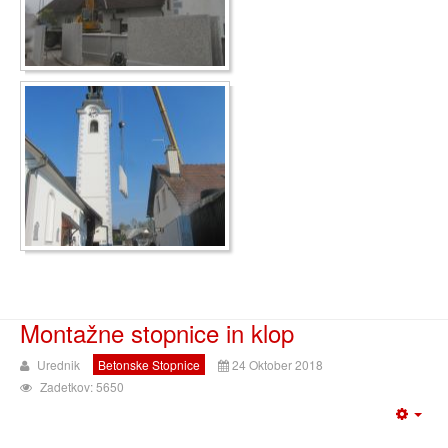
Montažne stopnice in klop
Urednik
Betonske Stopnice
24 Oktober 2018
Zadetkov: 5650