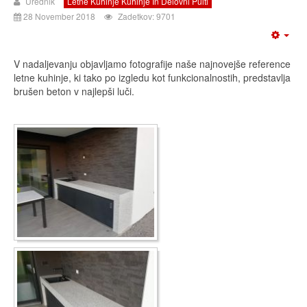
Urednik
Letne Kuhinje Kuhinje In Delovni Pulti
28 November 2018
Zadetkov: 9701
V nadaljevanju objavljamo fotografije naše najnovejše reference
letne kuhinje, ki tako po izgledu kot funkcionalnostih, predstavlja
brušen beton v najlepši luči.