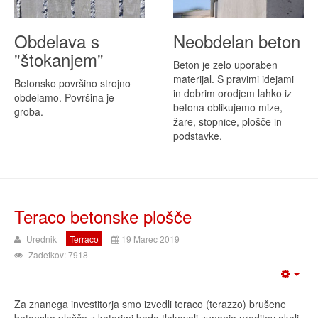
Obdelava s
Neobdelan beton
"štokanjem"
Beton je zelo uporaben
materijal. S pravimi idejami
Betonsko površino strojno
in dobrim orodjem lahko iz
obdelamo. Površina je
betona oblikujemo mize,
groba.
žare, stopnice, plošče in
podstavke.
Teraco betonske plošče
Urednik
Terraco
19 Marec 2019
Zadetkov: 7918
Za znanega investitorja smo izvedli teraco (terazzo) brušene