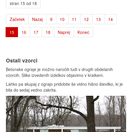
stran 15 od 18
Začetek
Nazaj
9
10
11
12
13
14
15
16
17
18
Naprej
Konec
Ostali vzorci
Betonske ograje je možno naročiti tudi v drugih obdelanih
vzorcih. Slike izvedenih izdelkov objavimo v kratkem.
Lahko pa skupaj z ograjo pridobite še vidno hišno številko, ki je
bila do sedaj vedno zakrita.