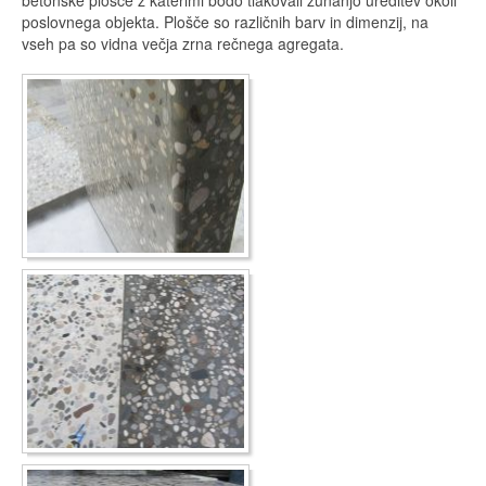
betonske plošče z katerimi bodo tlakovali zunanjo ureditev okoli
poslovnega objekta. Plošče so različnih barv in dimenzij, na
vseh pa so vidna večja zrna rečnega agregata.