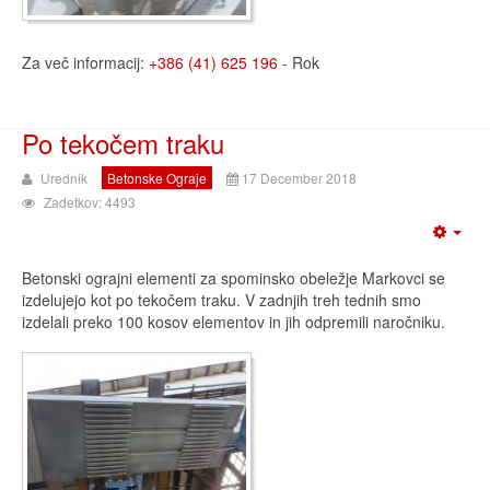
Za več informacij:
+386 (41) 625 196
- Rok
Po tekočem traku
Urednik
Betonske Ograje
17 December 2018
Zadetkov: 4493
Betonski ograjni elementi za spominsko obeležje Markovci se
izdelujejo kot po tekočem traku. V zadnjih treh tednih smo
izdelali preko 100 kosov elementov in jih odpremili naročniku.