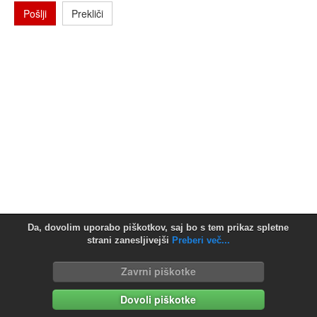
Pošlji
Prekliči
Da, dovolim uporabo piškotkov, saj bo s tem prikaz spletne
strani zanesljivejši
Preberi več...
Zavrni piškotke
Dovoli piškotke