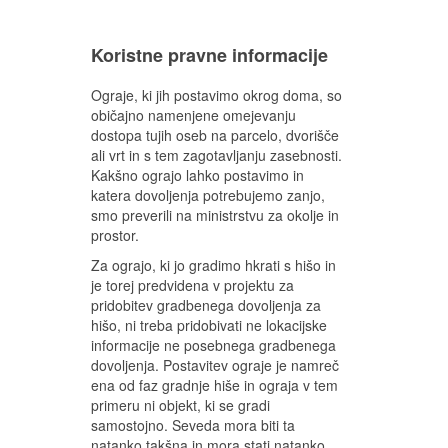
Koristne pravne informacije
Ograje, ki jih postavimo okrog doma, so
običajno namenjene omejevanju
dostopa tujih oseb na parcelo, dvorišče
ali vrt in s tem zagotavljanju zasebnosti.
Kakšno ograjo lahko postavimo in
katera dovoljenja potrebujemo zanjo,
smo preverili na ministrstvu za okolje in
prostor.
Za ograjo, ki jo gradimo hkrati s hišo in
je torej predvidena v projektu za
pridobitev gradbenega dovoljenja za
hišo, ni treba pridobivati ne lokacijske
informacije ne posebnega gradbenega
dovoljenja. Postavitev ograje je namreč
ena od faz gradnje hiše in ograja v tem
primeru ni objekt, ki se gradi
samostojno. Seveda mora biti ta
natanko takšna in mora stati natanko