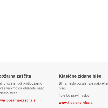
 požarna zaščita
Klasične zidane hiše
jno iščete tudi protipožarno
Bi namesto ograje raje najprej zg
 vas vabimo da obiščete našo
hišo.
letno stran:
Tole bo pravi naslov:
www.pozarna-zascita.si
www.klasicna-hisa.si