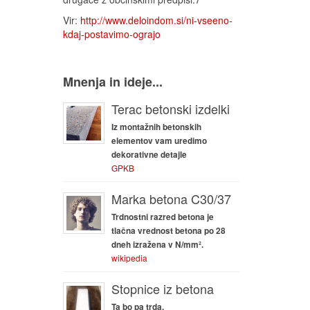
Vir:
http://www.deloindom.si/ni-vseeno-
kdaj-postavimo-ograjo
Mnenja in ideje...
Terac betonski izdelki
Iz montažnih betonskih
elementov vam uredimo
dekorativne detajle
GPKB
Marka betona C30/37
Trdnostni razred betona je
tlačna vrednost betona po 28
dneh izražena v N/mm².
wikipedia
Stopnice iz betona
Ta bo pa trda.