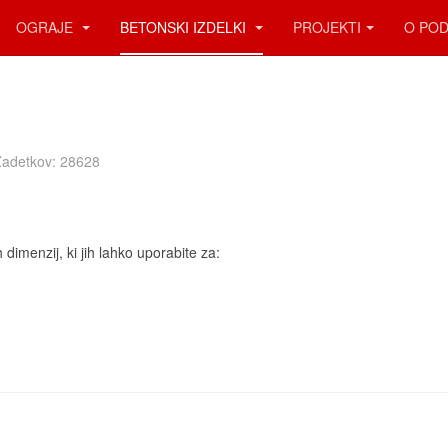
OGRAJE
BETONSKI IZDELKI
PROJEKTI
O POD
i
Zadetkov: 28628
 dimenzij, ki jih lahko uporabite za: