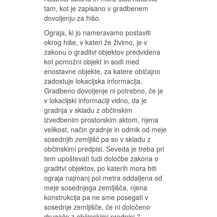
tam, kot je zapisano v gradbenem
dovoljenju za hišo.
Ograja, ki jo nameravamo postaviti
okrog hiše, v kateri že živimo, je v
zakonu o graditvi objektov predvidena
kot pomožni objekt in sodi med
enostavne objekte, za katere običajno
zadostuje lokacijska informacija.
Gradbeno dovoljenje ni potrebno, če je
v lokacijski informaciji vidno, da je
gradnja v skladu z občinskim
izvedbenim prostorskim aktom, njena
velikost, način gradnje in odmik od meje
sosednjih zemljišč pa so v skladu z
občinskimi predpisi. Seveda je treba pri
tem upoštevati tudi določbe zakona o
graditvi objektov, po katerih mora biti
ograja najmanj pol metra oddaljena od
meje sosednjega zemljišča, njena
konstrukcija pa ne sme posegati v
sosednje zemljišče, če ni določeno
drugače z občinskimi predpisi.7