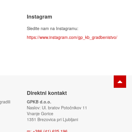
Instagram
Sledite nam na Instagramu:
https://www.instagram.com/gp_kb_gradbenistvo/
Direktni kontakt
radili
GPKB d.o.o.
Naslov: Ul. bratov Potočnikov 11
Vnanje Gorice
1351 Brezovica pri Ljubljani
m
:
+386 (41) 625 196