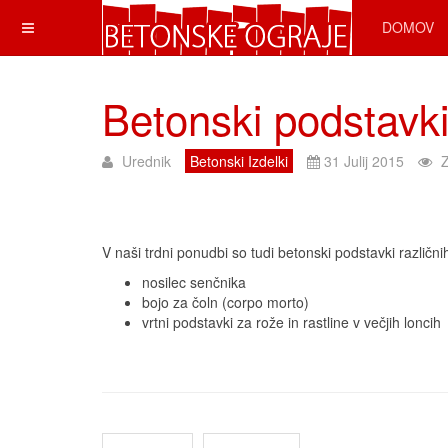
DOMOV
Betonski podstavk
Urednik
Betonski Izdelki
31 Julij 2015
V naši trdni ponudbi so tudi betonski podstavki različnih
nosilec senčnika
bojo za čoln (corpo morto)
vrtni podstavki za rože in rastline v večjih loncih