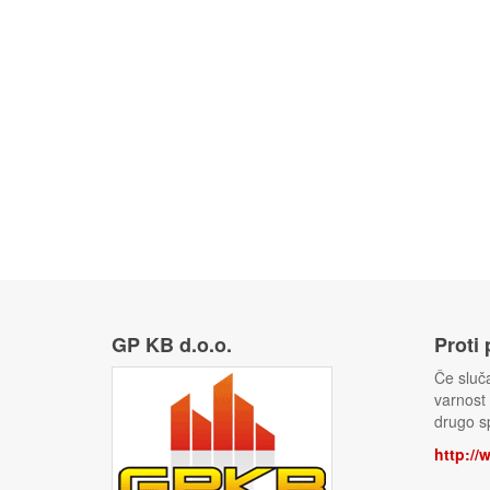
GP KB d.o.o.
Proti
Če sluča
varnost
drugo sp
http://