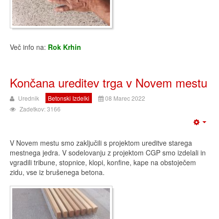
Več info na:
Rok Krhin
Končana ureditev trga v Novem mestu
Urednik
Betonski Izdelki
08 Marec 2022
Zadetkov: 3166
V Novem mestu smo zaključili s projektom ureditve starega
mestnega jedra. V sodelovanju z projektom CGP smo izdelali in
vgradili tribune, stopnice, klopi, konfine, kape na obstoječem
zidu, vse iz brušenega betona.