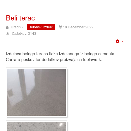
Beli terac
Urednik
Betonski Izdelki
18 December 2022
Zadetkov: 3143
Izdelava belega teraco tlaka izdelanega iz belega cementa,
Carrara peskov ter dodatkov proizvajalca Idelawork.