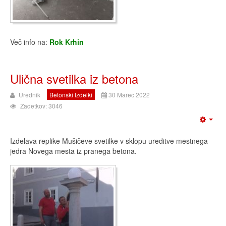
Več info na:
Rok Krhin
Ulična svetilka iz betona
Urednik
Betonski Izdelki
30 Marec 2022
Zadetkov: 3046
Izdelava replike Mušičeve svetilke v sklopu ureditve mestnega
jedra Novega mesta iz pranega betona.