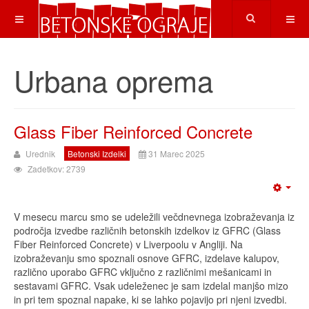
Urbana oprema
Glass Fiber Reinforced Concrete
Urednik
Betonski Izdelki
31 Marec 2025
Zadetkov: 2739
V mesecu marcu smo se udeležili večdnevnega izobraževanja iz
področja izvedbe različnih betonskih izdelkov iz GFRC (Glass
Fiber Reinforced Concrete) v Liverpoolu v Angliji. Na
izobraževanju smo spoznali osnove GFRC, izdelave kalupov,
različno uporabo GFRC vključno z različnimi mešanicami in
sestavami GFRC. Vsak udeleženec je sam izdelal manjšo mizo
in pri tem spoznal napake, ki se lahko pojavijo pri njeni izvedbi.