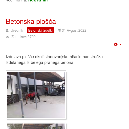
Betonska plošča
Urednik
Betonski Izdelki
31 Avgust 2022
Zadetkov: 3792
Izdelava plošče okoli stanovanjske hiše in nadstreška
izdelanega iz belega pranega betona.