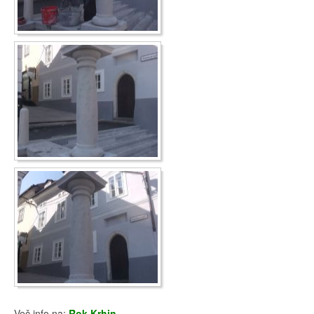
Več info na:
Rok Krhin