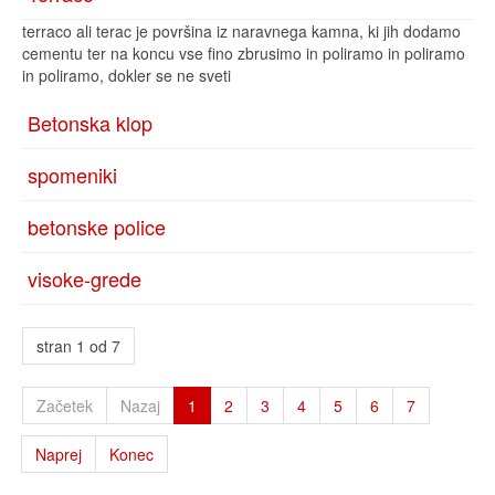
terraco ali terac je površina iz naravnega kamna, ki jih dodamo
cementu ter na koncu vse fino zbrusimo in poliramo in poliramo
in poliramo, dokler se ne sveti
Betonska klop
spomeniki
betonske police
visoke-grede
stran 1 od 7
Začetek
Nazaj
1
2
3
4
5
6
7
Naprej
Konec