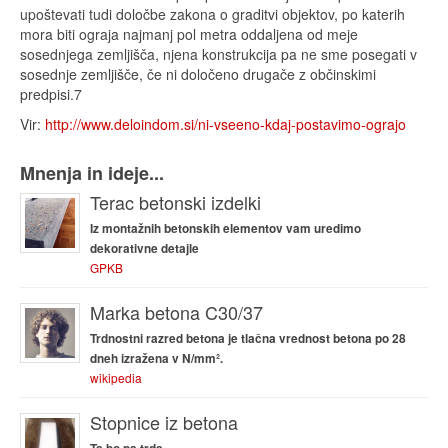
upoštevati tudi določbe zakona o graditvi objektov, po katerih
mora biti ograja najmanj pol metra oddaljena od meje
sosednjega zemljišča, njena konstrukcija pa ne sme posegati v
sosednje zemljišče, če ni določeno drugače z občinskimi
predpisi.7
Vir:
http://www.deloindom.si/ni-vseeno-kdaj-postavimo-ograjo
Mnenja in ideje...
Terac betonski izdelki
Iz montažnih betonskih elementov vam uredimo
dekorativne detajle
GPKB
Marka betona C30/37
Trdnostni razred betona je tlačna vrednost betona po 28
dneh izražena v N/mm².
wikipedia
Stopnice iz betona