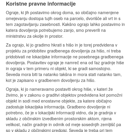
Koristne pravne informacije
Ograje, ki jih postavimo okrog doma, so običajno namenjene
omejevanju dostopa tujih oseb na parcelo, dvorišče ali vrt in s
tem zagotavljanju zasebnosti. Kakšno ograjo lahko postavimo in
katera dovoljenja potrebujemo zanjo, smo preverili na
ministrstvu za okolje in prostor.
Za ograjo, ki jo gradimo hkrati s hišo in je torej predvidena v
projektu za pridobitev gradbenega dovoljenja za hišo, ni treba
pridobivati ne lokacijske informacije ne posebnega gradbenega
dovoljenja. Postavitev ograje je namreč ena od faz gradnje hiše
in ograja v tem primeru ni objekt, ki se gradi samostojno.
Seveda mora biti ta natanko takšna in mora stati natanko tam,
kot je zapisano v gradbenem dovoljenju za hišo.
Ograja, ki jo nameravamo postaviti okrog hiše, v kateri že
živimo, je v zakonu o graditvi objektov predvidena kot pomožni
objekt in sodi med enostavne objekte, za katere običajno
zadostuje lokacijska informacija. Gradbeno dovoljenje ni
potrebno, če je v lokacijski informaciji vidno, da je gradnja v
skladu z občinskim izvedbenim prostorskim aktom, njena
velikost, način gradnje in odmik od meje sosednjih zemljišč pa
so v skladu z občinskimi predpisi. Seveda je treba pri tem