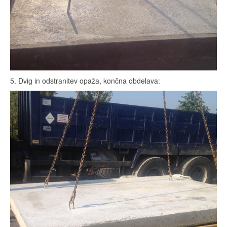
5. Dvig in odstranitev opaža, končna obdelava: