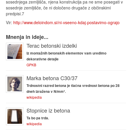
sosednjega zemljišča, njena konstrukcija pa ne sme posegati v
sosednje zemljišče, če ni določeno drugače z občinskimi
predpisi.7
Vir:
http://www.deloindom.si/ni-vseeno-kdaj-postavimo-ograjo
Mnenja in ideje...
Terac betonski izdelki
Iz montažnih betonskih elementov vam uredimo
dekorativne detajle
GPKB
Marka betona C30/37
Trdnostni razred betona je tlačna vrednost betona po 28
dneh izražena v N/mm².
wikipedia
Stopnice iz betona
Ta bo pa trda.
wikipedia