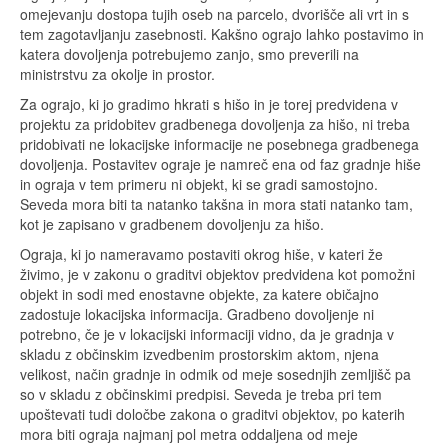
omejevanju dostopa tujih oseb na parcelo, dvorišče ali vrt in s
tem zagotavljanju zasebnosti. Kakšno ograjo lahko postavimo in
katera dovoljenja potrebujemo zanjo, smo preverili na
ministrstvu za okolje in prostor.
Za ograjo, ki jo gradimo hkrati s hišo in je torej predvidena v
projektu za pridobitev gradbenega dovoljenja za hišo, ni treba
pridobivati ne lokacijske informacije ne posebnega gradbenega
dovoljenja. Postavitev ograje je namreč ena od faz gradnje hiše
in ograja v tem primeru ni objekt, ki se gradi samostojno.
Seveda mora biti ta natanko takšna in mora stati natanko tam,
kot je zapisano v gradbenem dovoljenju za hišo.
Ograja, ki jo nameravamo postaviti okrog hiše, v kateri že
živimo, je v zakonu o graditvi objektov predvidena kot pomožni
objekt in sodi med enostavne objekte, za katere običajno
zadostuje lokacijska informacija. Gradbeno dovoljenje ni
potrebno, če je v lokacijski informaciji vidno, da je gradnja v
skladu z občinskim izvedbenim prostorskim aktom, njena
velikost, način gradnje in odmik od meje sosednjih zemljišč pa
so v skladu z občinskimi predpisi. Seveda je treba pri tem
upoštevati tudi določbe zakona o graditvi objektov, po katerih
mora biti ograja najmanj pol metra oddaljena od meje