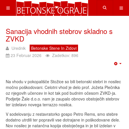
Sanacija vhodnih stebrov skladno s
ZVKD
Urednik
Betonske Stene In Zidovi
23 Februar 2026
Zadetkov: 896
Na vhodu v pokopališče Stožice so bili betonski stebri in nosilec
močno poškodovani. Celotni vhod je delo prof. Jožeta Plečnika
oz njegovih učencev in kot tak pod budnim očesom ZVKD-ja.
Podjetje Žale d.o.o. nam je zaupalo obnovo obstoječih stebrov
ter izdelavo novega terrazzo nosilca.
V sodelovanju z restavratorko gospo Petro Rems, smo stebre
dodatno utrdili ter popravili vse dotrajane in poškodovane dele.
Nov nosilec je natančna kopija obstoječega in je bil izdelan v