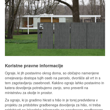
Koristne pravne informacije
Ograje, ki jih postavimo okrog doma, so običajno namenjene
omejevanju dostopa tujih oseb na parcelo, dvorišče ali vrt in s
tem zagotavljanju zasebnosti. Kakšno ograjo lahko postavimo in
katera dovoljenja potrebujemo zanjo, smo preverili na
ministrstvu za okolje in prostor.
Za ograjo, ki jo gradimo hkrati s hišo in je torej predvidena v
projektu za pridobitev gradbenega dovoljenja za hišo, ni treba
pridobivati ne lokacijske informacije ne posebnega gradbenega