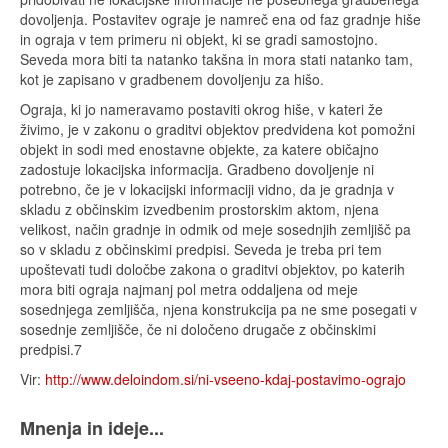
dovoljenja. Postavitev ograje je namreč ena od faz gradnje hiše
in ograja v tem primeru ni objekt, ki se gradi samostojno.
Seveda mora biti ta natanko takšna in mora stati natanko tam,
kot je zapisano v gradbenem dovoljenju za hišo.
Ograja, ki jo nameravamo postaviti okrog hiše, v kateri že
živimo, je v zakonu o graditvi objektov predvidena kot pomožni
objekt in sodi med enostavne objekte, za katere običajno
zadostuje lokacijska informacija. Gradbeno dovoljenje ni
potrebno, če je v lokacijski informaciji vidno, da je gradnja v
skladu z občinskim izvedbenim prostorskim aktom, njena
velikost, način gradnje in odmik od meje sosednjih zemljišč pa
so v skladu z občinskimi predpisi. Seveda je treba pri tem
upoštevati tudi določbe zakona o graditvi objektov, po katerih
mora biti ograja najmanj pol metra oddaljena od meje
sosednjega zemljišča, njena konstrukcija pa ne sme posegati v
sosednje zemljišče, če ni določeno drugače z občinskimi
predpisi.7
Vir:
http://www.deloindom.si/ni-vseeno-kdaj-postavimo-ograjo
Mnenja in ideje...