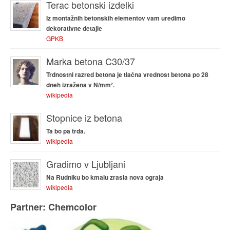
Terac betonski izdelki
Iz montažnih betonskih elementov vam uredimo
dekorativne detajle
GPKB
Marka betona C30/37
Trdnostni razred betona je tlačna vrednost betona po 28
dneh izražena v N/mm².
wikipedia
Stopnice iz betona
Ta bo pa trda.
wikipedia
Gradimo v Ljubljani
Na Rudniku bo kmalu zrasla nova ograja
wikipedia
Partner: Chemcolor